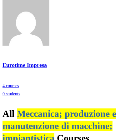
Eurotime Impresa
4 courses
0 students
All
Meccanica; produzione e
manutenzione di macchine;
impiantistica
Courses