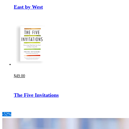
East by West
$
49
.00
The Five Invitations
-52%