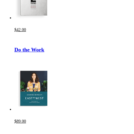
$
42
.00
Do the Work
$
89
.00