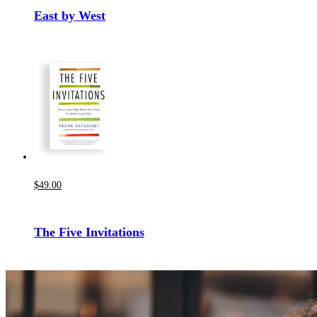
East by West
$
49
.00
The Five Invitations