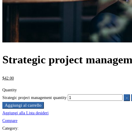
Strategic project manage
$
42
.00
Quantity
-
Strategic project management quantity
Aggiungi al carrello
Aggiungi alla Lista desideri
Compare
Category: