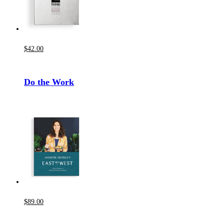
$
42
.00
Do the Work
$
89
.00