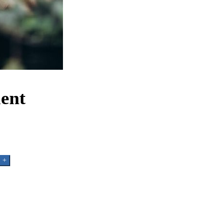
ment
+