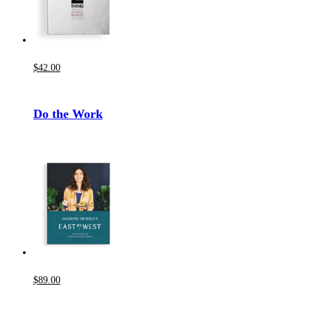
$
42
.00
Do the Work
$
89
.00