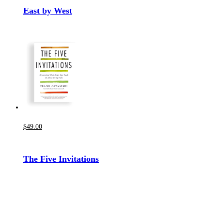
East by West
$
49
.00
The Five Invitations