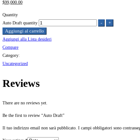
$
99,000
.00
Quantity
-
+
Auto Draft quantity
Aggiungi al carrello
Aggiungi alla Lista desideri
Compare
Category:
Uncategorized
Reviews
There are no reviews yet.
Be the first to review “Auto Draft”
Il tuo indirizzo email non sarà pubblicato.
I campi obbligatori sono contrasse