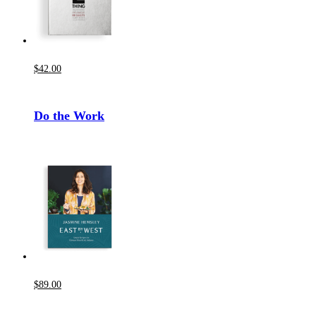
$
42
.00
Do the Work
$
89
.00