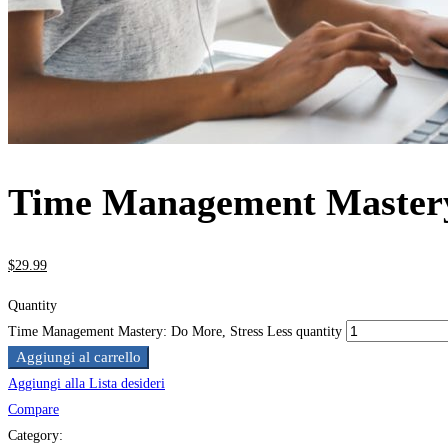
Time Management Mastery:
$
29
.99
Quantity
Time Management Mastery: Do More, Stress Less quantity
Aggiungi al carrello
Aggiungi alla Lista desideri
Compare
Category: