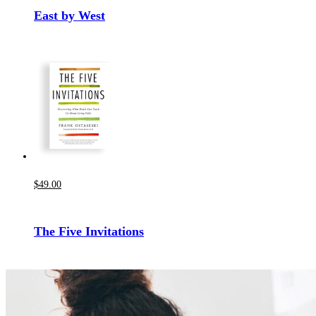
East by West
$
49
.00
The Five Invitations